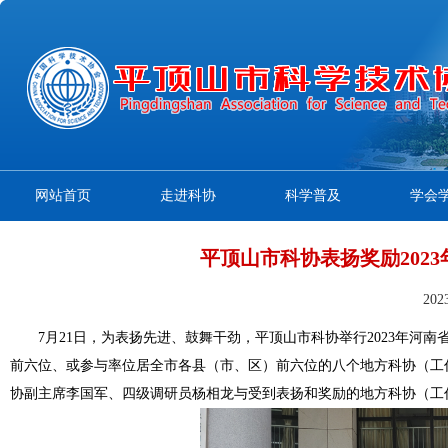
网站首页
走进科协
科学普及
学会
平顶山市科协表扬奖励202
20
7月21日，为表扬先进、鼓舞干劲，平顶山市科协举行2023年河
前六位、或参与率位居全市各县（市、区）前六位的八个地方科协（工
协副主席李国军、四级调研员杨相龙与受到表扬和奖励的地方科协（工