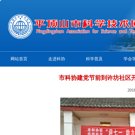
网站首页
走进科协
科学普及
学会
市科协建党节前到许坊社区开
20